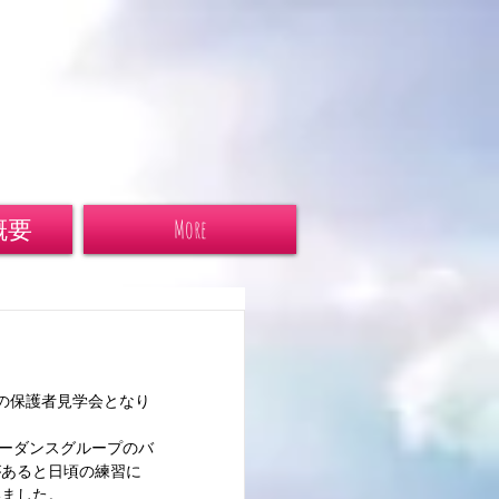
概要
More
の保護者見学会となり
ャーダンスグループのバ
があると日頃の練習に
いました。