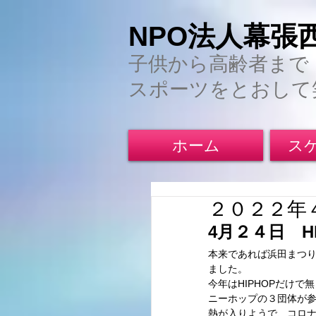
NPO法人幕張
子供から高齢者まで
スポーツをとおして
ホーム
ス
２０２２年４
4月２４日　
本来であれば浜田まつり
ました。
今年はHIPHOPだけ
ニーホップの３団体が
熱が入りようで、コロ