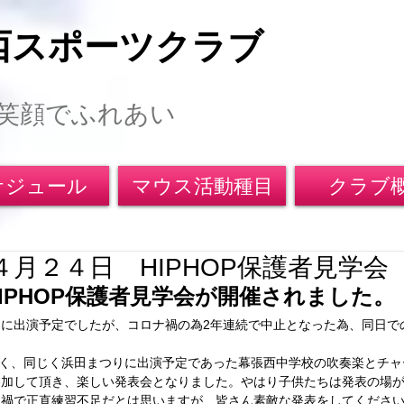
西スポーツクラブ
笑顔でふれあい
ケジュール
マウス活動種目
クラブ
月２４日 HIPHOP保護者見学会
HIPHOP保護者見学会が開催されました。
に出演予定でしたが、コロナ禍の為2年連続で中止となった為、同日で
で無く、同じく浜田まつりに出演予定であった幕張西中学校の吹奏楽とチ
参加して頂き、楽しい発表会となりました。やはり子供たちは発表の場
ナ禍で正直練習不足だとは思いますが、皆さん素敵な発表をしてくださ