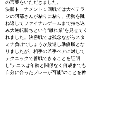
の言葉をいただきました。 
決勝トーナメント１回戦では大ベテラ
ンの阿部さんが粘りに粘り、劣勢を跳
ね返してファイナルゲームまで持ち込
み大逆転勝ちという“離れ業”を見せてく
れました。決勝戦では残念ながらスタ
ミナ負けでしょうか敗退し準優勝とな
りましたが、相手の若手ペアに対して
テクニックで善戦できることを証明
し“テニスは年齢と関係なく何歳までも
自分に合ったプレーが可能”のことを教
えてくれました。 
Ｍ＠ＷＳの硬式テニスもますます賑わ
いを見せ、従来の月４回練習以外の練
習機会も検討されているようです。是
非、いつまでも出来るスポーツのテニ
スにチャレンジしませんか？　（渡
邉　記） 
2008年06月07日｜投稿者：スタッフ｜ 