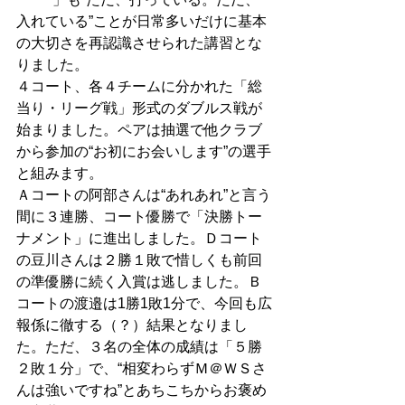
入れている”ことが日常多いだけに基本
の大切さを再認識させられた講習とな
りました。 
４コート、各４チームに分かれた「総
当り・リーグ戦」形式のダブルス戦が
始まりました。ペアは抽選で他クラブ
から参加の“お初にお会いします”の選手
と組みます。 
Ａコートの阿部さんは“あれあれ”と言う
間に３連勝、コート優勝で「決勝トー
ナメント」に進出しました。Ｄコート
の豆川さんは２勝１敗で惜しくも前回
の準優勝に続く入賞は逃しました。Ｂ
コートの渡邉は1勝1敗1分で、今回も広
報係に徹する（？）結果となりまし
た。ただ、３名の全体の成績は「５勝
２敗１分」で、“相変わらずＭ＠ＷＳさ
んは強いですね”とあちこちからお褒め