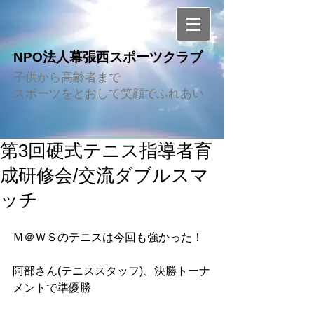
NPO法人幕張西スポーツクラブ
子供から高齢者まで
スポーツをとおして笑顔でふれあい
第3回硬式テニス指導者育
成研修会/交流ダブルスマ
ッチ
Ｍ＠ＷＳのテニスは今回も強かった！
阿部さん(テニススタッフ)、決勝トーナ
メントで準優勝 