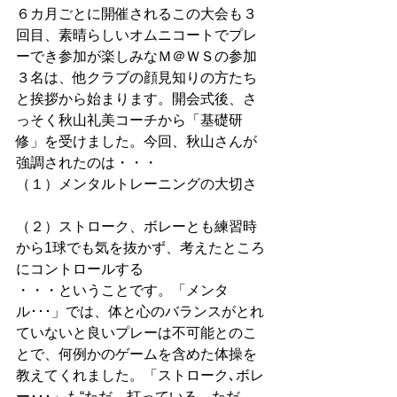
６カ月ごとに開催されるこの大会も３
回目、素晴らしいオムニコートでプレ
ーでき参加が楽しみなＭ＠ＷＳの参加
３名は、他クラブの顔見知りの方たち
と挨拶から始まります。開会式後、さ
っそく秋山礼美コーチから「基礎研
修」を受けました。今回、秋山さんが
強調されたのは・・・ 
（１）メンタルトレーニングの大切さ
（２）ストローク、ボレーとも練習時
から1球でも気を抜かず、考えたところ
にコントロールする 
・・・ということです。「メンタ
ル･･･」では、体と心のバランスがとれ
ていないと良いプレーは不可能とのこ
とで、何例かのゲームを含めた体操を
教えてくれました。「ストローク､ボレ
ー･･･」も“ただ、打っている。ただ、