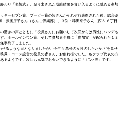
も終わり「表彰式」、貼り出された成績結果を食い入るように眺める参
 
ラッキーセブン賞、ブービー賞の皆さんがそれぞれ表彰された後、総合
勝・猿渡房子さん（さんご倶楽部）、３位・稗田京子さん（西５.６丁
」の驚きの声とともに「役員さんにお願いして次回からは男性にハンデ
です。ホールインワン賞、そして参加者全員に「参加賞」が配られた１
無事終了しました。 
思わせるような日となりましたが、今年も‘幕張の女性のしたたかさ’を見
事務局・コース設営の役員の皆さん、お疲れ様でした。各クラブ代表の
あるようです。次回も元気でお会いできるように「ガンバ!!」です。　