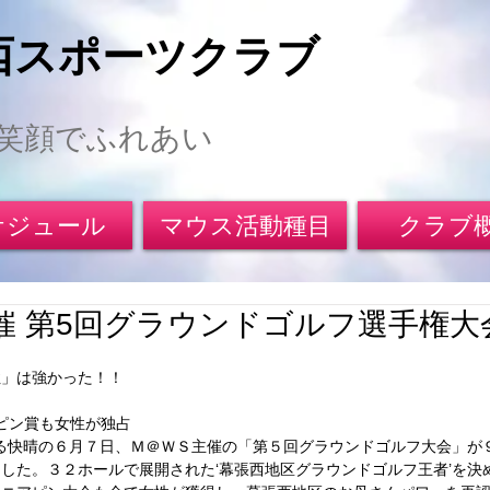
西スポーツクラブ
笑顔でふれあい
ケジュール
マウス活動種目
クラブ
催 第5回グラウンドゴルフ選手権大
性」は強かった！！
ピン賞も女性が独占 
せる快晴の６月７日、Ｍ＠ＷＳ主催の「第５回グラウンドゴルフ大会」が
した。３２ホールで展開された‘幕張西地区グラウンドゴルフ王者’を決