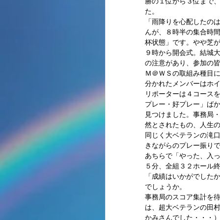
勝の１位から３位まで
た。 
「雨降りを心配したのは
んが、８時半の集合時
杯状態」です。やや芝が
９時から開会式。結城
の注意があり、参加の皆
Ｍ＠ＷＳの取組み種目
分かれたメンバーはホイ
リポーターは４コース
プレー・好プレー」ばか
見つけました。事務局・
然とされたもの、人生の
同じく大ベテランの滝
きながらのプレー振りで
あちらで「やった、入
５分、全組３２ホール終
「成績はいかがでした
でしょうか。 
事務局のスコア集計を
は、超大ベテランの田
かみさんでした・・・）