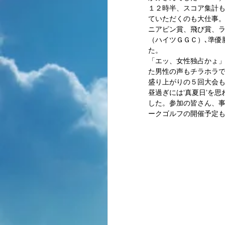
１２時半、スコア集計
ていただくのも大仕事。
ニアピン賞、飛び賞、
（ハイツＧＧＣ）､準優
た。 
「エッ、女性独占かょ
た男性の声もチラホラ
盛り上がりの５回大会も
昼過ぎには‘真夏日’を
した。参加の皆さん、
ークゴルフの開催予定も