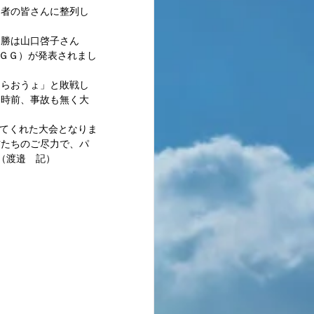
加者の皆さんに整列し
優勝は山口啓子さん
目ＧＧ）が発表されまし
もらおうょ」と敗戦し
３時前、事故も無く大
せてくれた大会となりま
方たちのご尽力で、パ
（渡邉　記） 