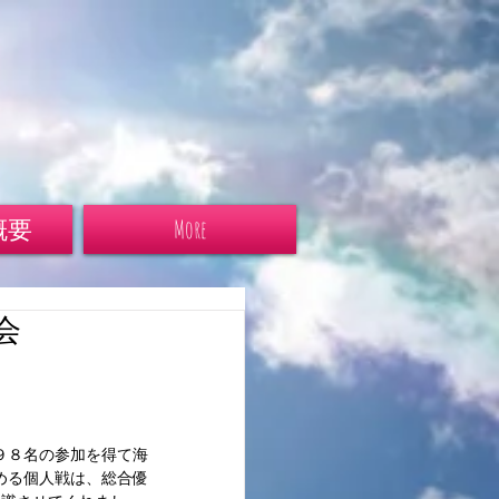
概要
More
会
９８名の参加を得て海
める個人戦は、総合優