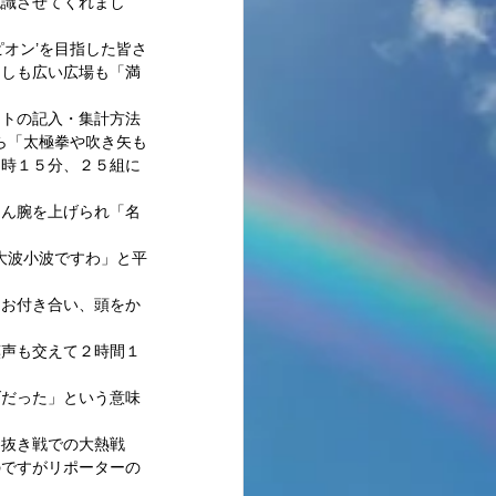
認識させてくれまし
オン’を目指した皆さ
さしも広い広場も「満
ートの記入・集計方法
最新記事
ら「太極拳や吹き矢も
９時１５分、２５組に
さん腕を上げられ「名
 
大波小波ですわ」と平
とお付き合い、頭をか
嘆声も交えて２時間１
げだった」という意味
勝抜き戦での大熱戦
のですがリポーターの