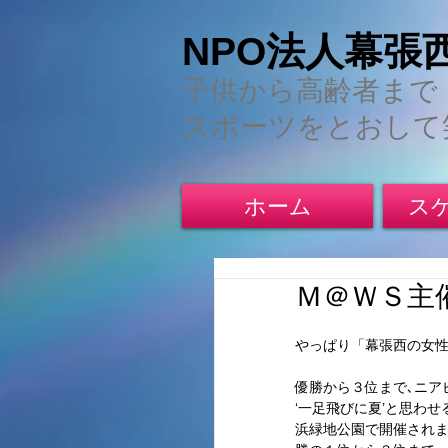
NPO法人幕張
子供から高齢者まで
スポーツをとおして
ホーム
ス
Ｍ＠ＷＳ主
やっぱり「幕張西の女
優勝から３位まで､ニア
‘一足飛びに夏’と思わ
浜緑地公園で開催されま