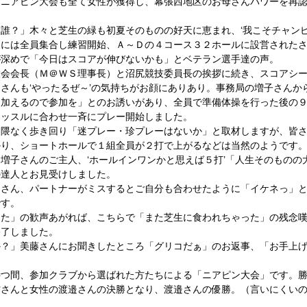
、ニアピン大会も全て女性が獲得し、幕張西地区のお母さんパワーを再
誰？」木々と芝生の緑も初夏そのものの好天に恵まれ、‘我こそチャンピ
間には全員集合し練習開始、Ａ～Ｄの４コース３２ホールに設営された
深めで「今日はスコアが伸びないかも」とベテラン選手達の声。 
大会会長（Ｍ＠ＷＳ理事長）と沼尻競技委員長の挨拶に続き、スコアシ
さんも‘やったるぜ～’の気持ちがお顔にありあり。事務局の増子さんか
に加えるので参加を」とのお誘いがあり、全員で準備体操を行った後の
ッスルに合わせ一斉にプレー開始しました。 
を隈なく歩き回り「迷プレー・珍プレーはないか」と取材しますが、皆
り、ショートホールで１組全員が２打で上がるなどは当然のようです。
増子さんのご主人、‘ホールインワンかと思えば５打’「人生そのものの
達人とお見受けしました。 
口さん、パートナーがミスするとご自分も合わせたように「イケネっ」
す。 
った」の歓声あがれば、こちらで「また芝生に食われちゃった」の残念
了しました。 
か？」美藤さんにお聞きしたところ「グリコだぁ」のお返事、「お手上
待つ間、参加クラブから選ばれた方たちによる「ニアピン大会」です。
村さんと女性の渡邉さんの決勝となり、渡邉さんの優勝。（言いにくい
 