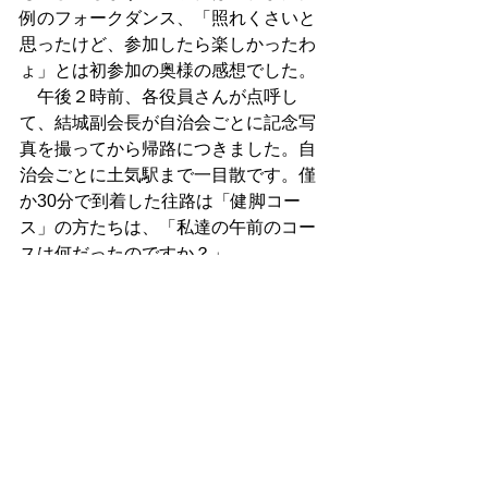
例のフォークダンス、「照れくさいと
思ったけど、参加したら楽しかったわ
ょ」とは初参加の奥様の感想でした。 
　午後２時前、各役員さんが点呼し
て、結城副会長が自治会ごとに記念写
真を撮ってから帰路につきました。自
治会ごとに土気駅まで一目散です。僅
か30分で到着した往路は「健脚コー
ス」の方たちは、「私達の午前のコー
スは何だったのですか？」…。 
　帰路も千葉駅経由で幕張本郷駅には
予定どおり午後4時に戻ることが出来ま
した。‘いっぱい歩いて、いっぱい食べ
て、いっぱい遊んだハイキング’、準備
をされた社体振の皆さん、各自治会の
役員の皆さん、なにより参加されて汗
を流した皆さんお疲れ様でした。次回
も新しいお仲間を誘い合って参加した