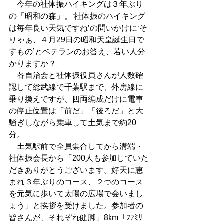
　今年の社体振ハイキングは３年ぶり
の「昭和の森」。‘社体振のハイキング
は毎年良い天気ですね’の問いかけに‘そ
りゃぁ、４月29日の昭和天皇誕生日で
すもの’とベテランのお答え、若い人分
かりますか？ 
　各自治会と社体振役員さんが人数確
認して総武線で千葉駅まで、外房線に
乗り換えですが、四両編成だけに電車
の停止位置は「前だ」「後ろだ」と大
騒ぎしながら乗車して土気まで約20
分。 
　土気駅前で全員集合してから溝端・
社体振会長から「200人も参加していた
だきありがとうございます。好天に恵
まれ３年ぶりのコース、２つのコース
を元気に歩いて太陽の広場で会いまし
ょう」と挨拶を受けました。参加者の
皆さんが、それぞれ健脚」8km「ﾌｧﾐﾘ