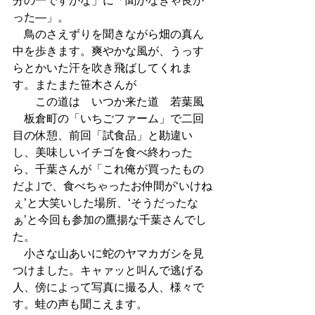
分の一ですかな」に「聞かなきゃ良か
った―」。 
　鳥のさえずりを聞きながら畑の真ん
中を歩きます。爽やかな風が、うっす
らとかいた汗を吹き飛ばしてくれま
す。またまた笹木さんが 
　　この道は　いつか来た道　若葉風 
　板倉町の「いちごファーム」で二回
目の休憩、前回「試食品」と勘違い
し、美味しいイチゴを食べ終わった
ら、千葉さんが「これ俺が買ったもの
だよ｣で、食べちゃったお仲間が‘いけね
ぇ’と大笑いした場所、‘そうだったな
ぁ’と今回も参加の鷹揚な千葉さんでし
た。 
　小さな山あいに蛇のヤマカガシを見
つけました。キャァッと叫んで逃げる
人、傍によって写真に撮る人、様々で
す。蛙の声も聞こえます。 