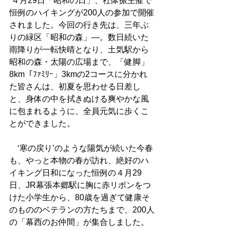
 ４月29日「昭和の日」、社体振主催で
恒例のハイキングが200人の参加で開催
されました。今回の行き先は、三年ぶ
りの緑区「昭和の森」―。数日続いた
雨降りが一転快晴となり、土気駅から
昭和の森・太陽の広場まで、「健脚」
8km「ﾌｧﾐﾘｰ」3kmの2コースに分かれ
た皆さんは、初夏を思わせる日差し
と、身体の中を拭きぬける爽やかな風
に包まれるように、全員元気に歩くこ
とができました。 
　‘寒の戻り’のような陽気が続いた今春
も、やっと本物の春が訪れ、絶好のハ
イキング日和になった恒例の４月29
日、JR幕張本郷駅に胸に赤リボンをつ
けた小学生から、80歳を過ぎて健康そ
のもののベテランの方たちまで、200人
の「幕西のお仲間」が集合しました。 