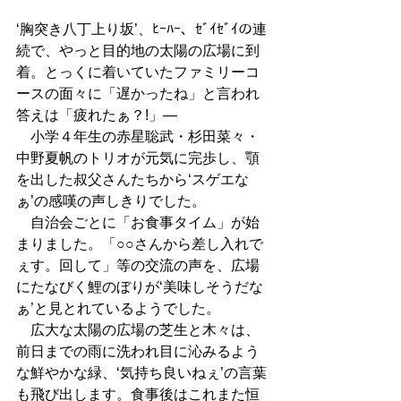
‘胸突き八丁上り坂’、ﾋｰﾊｰ、ｾﾞｲｾﾞｲの連
続で、やっと目的地の太陽の広場に到
着。とっくに着いていたファミリーコ
ースの面々に「遅かったね」と言われ
答えは「疲れたぁ？!」― 
　小学４年生の赤星聡武・杉田菜々・
中野夏帆のトリオが元気に完歩し、顎
を出した叔父さんたちから‘スゲエな
ぁ’の感嘆の声しきりでした。 
　自治会ごとに「お食事タイム」が始
まりました。「○○さんから差し入れで
ぇす。回して」等の交流の声を、広場
にたなびく鯉のぼりが‘美味しそうだな
ぁ’と見とれているようでした。 
　広大な太陽の広場の芝生と木々は、
前日までの雨に洗われ目に沁みるよう
な鮮やかな緑、‘気持ち良いねぇ’の言葉
も飛び出します。食事後はこれまた恒