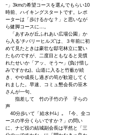
ｰ」3kmの希望コースを選んでもらい10
時前、ハイキングスタートです。レポ
ーターは「歩けるかな？」と思いなが
ら健脚コースに…。 
　「あすみが丘ふれあい広場公園」か
ら入る‘チバリーヒルズ’は、３年前に初
めて見たときは豪壮な邸宅林立に驚い
たものですが、二度目ともなると見慣
れたせいか「アッ、そう〜」(負け惜し
みですかね)。山道に入ると竹薮が続
き、やや成長し過ぎの筍が歓迎してく
れました。早速、コミュ懇会長の笹木
さんが一句、 
　　指差して　竹の子竹の子　子らの
声 
　40分歩いて「給水ﾀｲﾑ」。「今、全コ
ースの半分くらいですか？」の問い
に、ナビ役の結城副会長は平然と「三