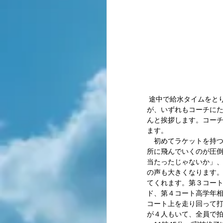
 途中で給水タイムをとりながら、「ボレー」「ストローク」「スマッシュ」「サーブ」と各20分づつ練習は進みます
が、いずれもコーチに
んと挨拶します。コー
ます。 
　初めてラケットを持
所に飛んでいくのが圧
当たったじゃないか」
の声も大きくなります
てくれます。第３コート
ド、第４コート高学年
コート上を走り回って打
が４人もいて、全員で拍