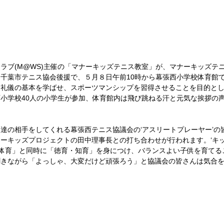
千葉市テニス協会後援で、５月８日午前10時から幕張西小学校体育館
・礼儀の基本を学ばせ、スポーツマンシップを習得させることを目的と
小学校40人の小学生が参加、体育館内は飛び跳ねる汗と元気な挨拶の
達の相手をしてくれる幕張西テニス協議会の‘アスリートプレーヤー’の
ーキッズプロジェクトの田中理事長との打ち合わせが行われます。‘キッ
、「体育」と同時に「徳育・知育」を身につけ、バランスよい子供を育て
聞きながら「よっしゃ、大変だけど頑張ろう」と協議会の皆さんは気合