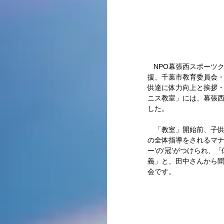
   NPO幕張西スポーツクラブ(M@WS)主催の「マナーキッズテニス教室」が、マナーキッズテニスプロジェクト支
援、千葉市教育委員会・
供達に体力向上と挨拶
ニス教室」には、幕張西
した。 
　「教室」開始前、子供
の全体指導をされるマナ
ー’の‘冠’がつけられ
義」と、田中さんから
会です。 