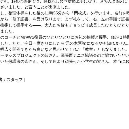
終了’です。お礼の挨拶では、開校式に比べ断然上手になり、きちんと整列
ざいました」と言うことが出来ました。 
し、整理体操をした後の11時55分から「閉校式」を行います。名前を
長から「修了証書」を受け取ります。まず礼をして、右、左の手順で証
と挨拶して握手する――。大人たち皆もチョッピリ成長したひとりひと
ました。 
のコーチとM@WS役員のひとりひとりにお礼の挨拶と握手、僅か２時
した。ただ、今日一度きりにしたら‘元の木阿弥’になるやも知れません
幅広く開催できたら良いなと思わせてくれた「教室」ともなりました。
ーキッズプロジェクトの皆さん、幕張西テニス協議会のご協力いただい
いた保護者の皆さん、そして何より頑張った小学生の皆さん、本当にお
稿者：スタッフ｜ 