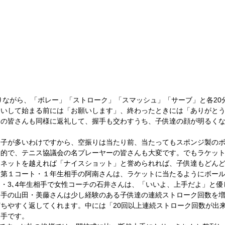
たいして始まる前には「お願いします」、終わったときには「ありがと
チの皆さんも同様に返礼して、握手も交わすうち、子供達の顔が明るく
つ子が多いわけですから、空振りは当たり前、当たってもスポンジ製の
倒的で、テニス協議会の名プレーヤーの皆さんも大変です。でもラケッ
、ネットを越えれば「ナイスショット」と誉められれば、子供達もどん
。第１コート・１年生相手の阿南さんは、ラケットに当たるようにボー
・3､4年生相手で女性コーチの石井さんは、「いいよ、上手だよ」と優
相手の山田・美藤さんは少し経験のある子供達の連続ストローク回数を
ちやすく返してくれます。中には「20回以上連続ストローク回数が出
手です。 