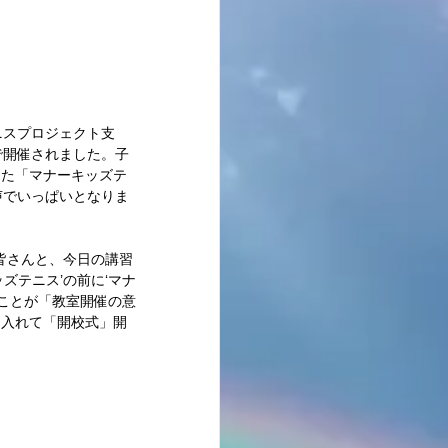
最新記事
で開催されました。子
した「マナーキッズテ
声でいっぱいとなりま
皆さんと、今日の講習
ズテニス’の前に‘マナ
ることが「教室開催の意
を入れて「開校式」開