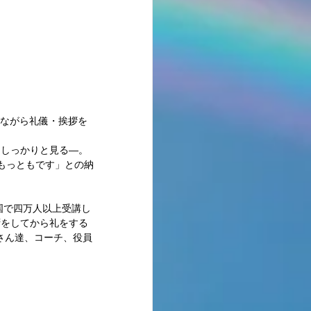
をしっかりと見る―。
もっともです」との納
国で四万人以上受講し
拶をしてから礼をする
さん達、コーチ、役員