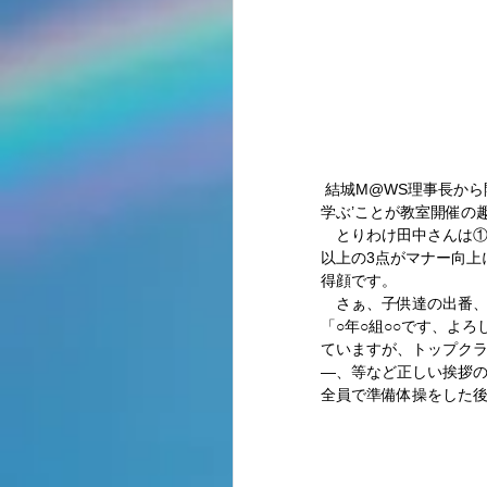
 結城M@WS理事長から開会の挨拶、マナーキッズプロジェクト・田中理事長からは‘テニスをしながら礼儀・挨拶を
学ぶ’ことが教室開催の
　とりわけ田中さんは
以上の3点がマナー向上
得顔です。 
　さぁ、子供達の出番、
「○年○組○○です、よ
ていますが、トップク
―、等など正しい挨拶の
全員で準備体操をした後、