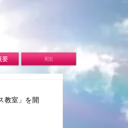
概要
More
ス教室」を開