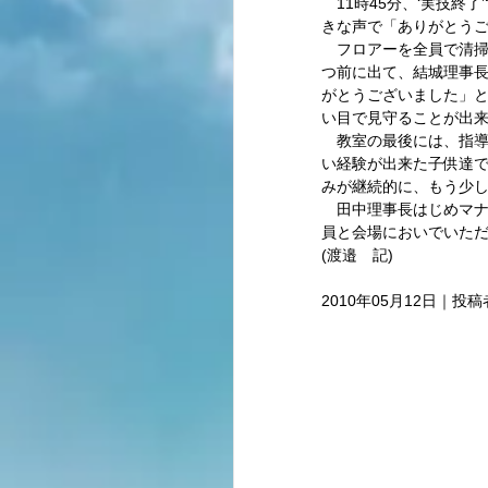
　11時45分、‘実技
きな声で「ありがとうご
　フロアーを全員で清掃
つ前に出て、結城理事
がとうございました」
い目で見守ることが出来
　教室の最後には、指導
い経験が出来た子供達で
みが継続的に、もう少し
　田中理事長はじめマナ
員と会場においでいただ
(渡邉　記) 
2010年05月12日｜投