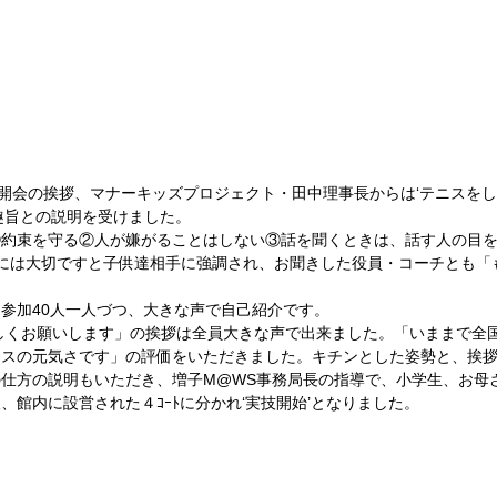
趣旨との説明を受けました。 
①約束を守る②人が嫌がることはしない③話を聞くときは、話す人の目
には大切ですと子供達相手に強調され、お聞きした役員・コーチとも「
参加40人一人づつ、大きな声で自己紹介です。 
ろしくお願いします」の挨拶は全員大きな声で出来ました。「いままで全
ラスの元気さです」の評価をいただきました。キチンとした姿勢と、挨
仕方の説明もいただき、増子M@WS事務局長の指導で、小学生、お母
館内に設営された４ｺｰﾄに分かれ‘実技開始’となりました。 