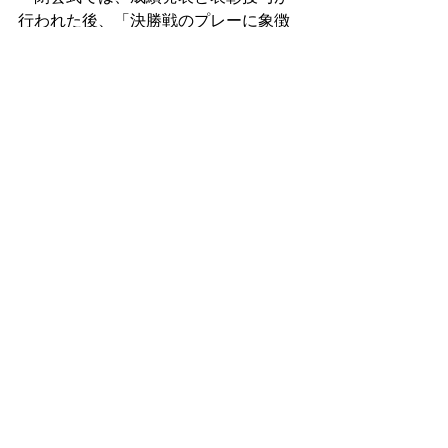
行われた後、「決勝戦のプレーに象徴
されるように、全チームの健闘を心か
ら讃えたい」との溝端会長の講評があ
り、大会は成功裡に終了しました。 
　選手数に不足し、他チームから「助
っ人」を頼んで優勝したコーポチー
ム、「いいょいいょ親善だから貸して
あげるよ」とコーポに選手を貸し出し
たチーム―。いかにも鷹揚なスポーツ
マンシップらしい皆さんに、「もしか
したら、全チーム優勝かも知れない
ゾ」と感じさせてくれた大会でもあり
ました。 
(渡邉　記) 
2010年06月14日｜投稿者：スタッフ｜ 