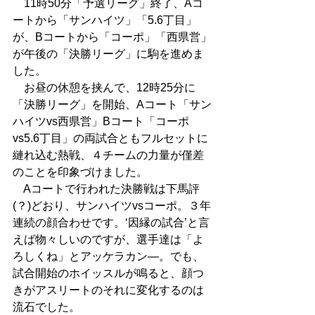
　11時50分「予選リーグ」終了、Aコ
ートから「サンハイツ」「5.6丁目」
が、Bコートから「コーポ」「西県営」
が午後の「決勝リーグ」に駒を進めま
した。 
　お昼の休憩を挟んで、12時25分に
「決勝リーグ」を開始、Aコート「サン
ハイツvs西県営」Bコート「コーポ
vs5.6丁目」の両試合ともフルセットに
縺れ込む熱戦、４チームの力量が僅差
のことを印象づけました。 
　Aコートで行われた決勝戦は下馬評
(？)どおり、サンハイツvsコーポ。３年
連続の顔合わせです。‘因縁の試合’と言
えば物々しいのですが、選手達は「よ
ろしくね」とアッケラカン―。でも、
試合開始のホイッスルが鳴ると、顔つ
きがアスリートのそれに変化するのは
流石でした。 