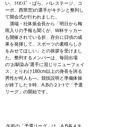
い、ﾗｲｵﾝｽﾞ・ばら、パレステージ、コ
ーポ、西県営)の選手がキチンと整列し
て開会式が行われました。 
　溝端・社体振会長から「明日から梅
雨入りの予報も聞くが、W杯サッカー
も開催されている折、存分に日頃の成
果を発揮して、スポーツの素晴らしさ
をみせてほしい」との挨拶を受けまし
た。整列するメンバーは、毎回出場
の‘お馴染み’選手に混じりニューフェイ
ス、とりわけ180cm以上の身長を誇る
男性が何人も―。競技説明と準備体操
が終了した９時、A,Bの２ｺｰﾄで「予選
リーグ」の開始です。 
 午前の「予選リーグ」は、A,B各４チ