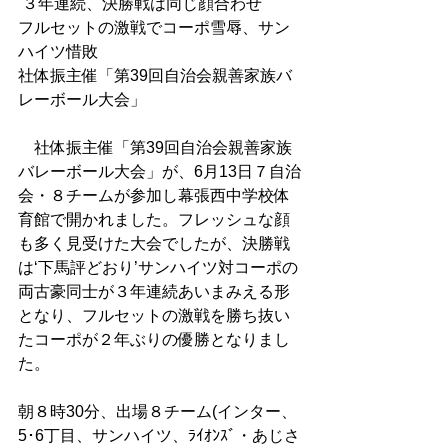
 ３年連続、決勝戦は同じ顔合わせ 
フルセットの激戦でコーポ雪辱、サン
ハイツ惜敗 
社体振主催「第39回自治会親善家族バ
レーボール大会」 
　社体振主催「第39回自治会親善家族
バレーボール大会」が、6月13日７自治
会・８チームが参加し幕張西中学校体
育館で開かれました。フレッシュな顔
も多く見受けた大会でしたが、決勝戦
は‘下馬評どおり’サンハイツ対コーポの
両古豪同士が３年連続あいまみえる形
となり、フルセットの激戦を勝ち抜い
たコーポが２年ぶりの優勝となりまし
た。 
朝８時30分、出場８チーム(インター、
5･6丁目、サンハイツ、ﾗｲｵﾝｽﾞ・あじさ