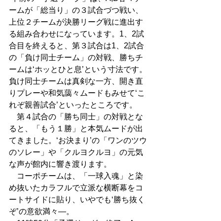
ームが「総当り」の３試合づつ戦い、
上位２チームが決勝リーグ戦に進出す
る組み合わせになっています。1、2試
合目を終えると、第３試合は1、2試合
の「負け同士チーム」の対戦、勝ちチ
ームは‘ホッとひと息’という寸法です。
負け同士チームは真剣な一方、開き直
りプレーや和気藹々ムードもみせて‘こ
れぞ親善試合’といったところです。 
　第４試合の「勝ち同士」の対戦とな
ると、「もう１勝」と本気ムードが出
てきました。‘お決まり’の「ワンのツウ
のソレー」や「クルヨクルヨ」の元気
な声が館内に響き渡ります。　 
　コーポチームは、「一球入魂」と染
め抜いたカラフルで立派な横断幕をコ
ートサイドに貼り、いやでも‘勝ち抜く
ぞ’の意欲満々―。 