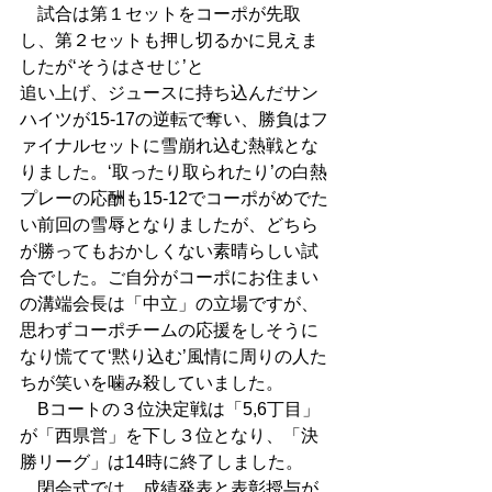
　試合は第１セットをコーポが先取
し、第２セットも押し切るかに見えま
したが‘そうはさせじ’と 
追い上げ、ジュースに持ち込んだサン
ハイツが15-17の逆転で奪い、勝負はフ
ァイナルセットに雪崩れ込む熱戦とな
りました。‘取ったり取られたり’の白熱
プレーの応酬も15-12でコーポがめでた
い前回の雪辱となりましたが、どちら
が勝ってもおかしくない素晴らしい試
合でした。ご自分がコーポにお住まい
の溝端会長は「中立」の立場ですが、
思わずコーポチームの応援をしそうに
なり慌てて‘黙り込む’風情に周りの人た
ちが笑いを噛み殺していました。 
　Bコートの３位決定戦は「5,6丁目」
が「西県営」を下し３位となり、「決
勝リーグ」は14時に終了しました。 
　閉会式では、成績発表と表彰授与が