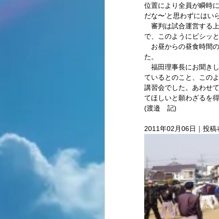
位置により全員が瞬時に
だな〜’と思わずにはい
　審判は試合運営する
で、このようにビシッと
　お昼からの昼食時間
た。 
　福田理事長にお聞きし
ているとのこと、このよ
講習会でした。あわせて
てほしいと願わざるを得
(渡邉　記)
2011年02月06日｜投