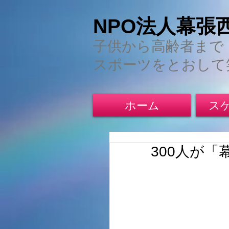
NPO法人幕張
子供から高齢者まで
スポーツをとおして
ホーム
ス
300人が