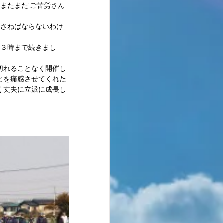
またまた‘ご苦労さん
下さねばならないわけ
後３時まで続きまし
切れることなく開催し
とを痛感させてくれた
く丈夫に立派に成長し