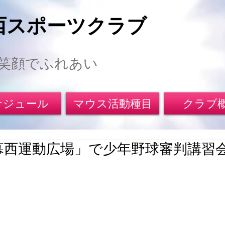
西スポーツクラブ
笑顔でふれあい
ケジュール
マウス活動種目
クラブ
「幕西運動広場」で少年野球審判講習