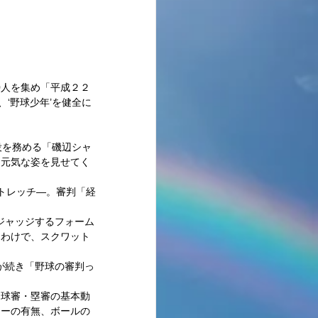
最新記事
‘野球少年’を健全に
役を務める「磯辺シャ
も元気な姿を見せてく
トレッチ―。審判「経
ジャッジするフォーム
るわけで、スクワット
が続き「野球の審判っ
「球審・塁審の基本動
ナーの有無、ボールの