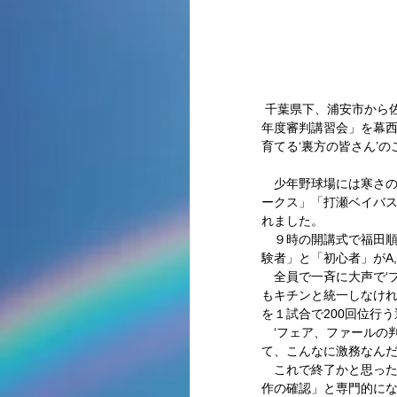
 千葉県下、浦安市から佐倉市にわたり５８チームで構成される「京葉少年野球連盟」が、約300人を集め「平成２２
年度審判講習会」を幕西
育てる‘裏方の皆さん’
　少年野球場には寒さの
ークス」「打瀬ベイバ
れました。 
　９時の開講式で福田順
験者」と「初心者」がA
　全員で一斉に大声で‘
もキチンと統一しなけ
を１試合で200回位行う
　‘フェア、ファールの
て、こんなに激務なんだ
　これで終了かと思っ
作の確認」と専門的に