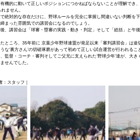
有機的に動いて正しいポジションにつかねばならないことが理解でき、
られません。 
上で絶対的な存在だけに、野球ルールを完全に掌握し間違いない判断を
締まった雰囲気での講習会になるのでしょう。 
の後、講習会は「球審・塁審の実践・動き・判定」そして「総括」と午
たところ、35年前に 京葉少年野球連盟が発足以来「審判講習会」は途
うな‘裏方さん’の切磋琢磨があって初めて正しい試合運営が行われるこ
、監督・コーチ・審判そしてご父兄に支えられた‘野球少年’達が、大き
ませんでした。 
稿者：スタッフ｜ 