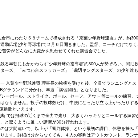
運動広場(少年野球場)で２月６日開きました。監督、コーチだけでなく、
のご苦労がどんなに大変かを思わせてくれた講習会でした。 
残る早朝にもかかわらず‘少年野球の指導者’約300人が勢ぞろい、補助
スターズ」「みつわ台スラッガーズ」「磯辺キングスターズ」の少年達
一 京葉少年野球連盟 理事長の挨拶を受けた後、全員でランニングとス
,Bグラウンドに分かれ、早速「講習開始」となりました。 
プレーボール、ストライク、ボール、セーフ、アウト’等コールの練習、
ればなりません。投手の投球数だけ、中腰になったり立ち上がったりす
運動量といえます。 
判断’では飛球の近くまで全力で走り、大きくハッキリとコールする練習
」と驚くように厳しい講習が30分行われます。 
たのは大間違いで、以上が「審判体操」という最初の課目、休憩を挟み
なります。詳細は分からなくても、４人の審判はアウトカウント、ラン