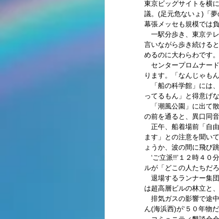
東京ビッグサイトを横
議。(足元危ないょ)「
幕張メッセも規模では負
　一駅分歩き、東京テ
言いながら歩き続けると
めるのに大わらわです。
　センタープロムナー
ります。「なんじゃもん
　「船の科学館」には
ってるもん」と得意げな
　「潮風公園」に出て
の前を通ると、異口同音
　正午、船着場前「自
ます」との注意を聞い
ょうか、波の間に飛び跳
　‘ご立派!!’１２時
ルが「どこの人たちだろ
　退場するランナー集
は超高層ビルの林立と、
　排気ガスの影響で途中
ん(海浜西)が‘５０年物