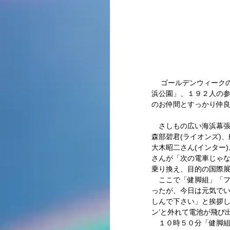
 　ゴールデンウィークの初日「昭和の日」は、恒例の社体振主催ハイキング開催日です。今年の目的地は「お台場海
浜公園」、１９２人の参
のお仲間とすっかり仲良
　さしもの広い海浜幕
森部碧君(ライオンズ)
大木昭二さん(インター
さんが「次の電車じゃ
乗り換え、目的の国際展
　ここで「健脚組」「
ったが、今日は元気で
しんで下さい」と挨拶し
ン’と外れて電池が飛び
　１０時５０分「健脚組