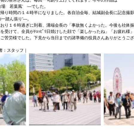
長の笹木さんは、毎回一句創り上げてくれます。今年の作品は 
場　若葉風’　―でした。 
、帰り時間の１４時半になりました。各自治会毎、結城副会長に記念撮
一踏ん張り’―。 
どおり１６時過ぎに到着、溝端会長の「事故無くよかった。今後も社体
を受けて、全員がﾁｮｯﾋﾟﾘ日焼けした顔で「楽しかったね」「お疲れ様
ご苦労様でした。下見から当日までの諸準備の役員さんありがとうござ
稿者：スタッフ｜ 