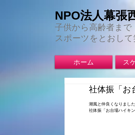
NPO法人幕張
子供から高齢者まで
スポーツをとおして
ホーム
ス
社体振「お
潮風と仲良くなりました
社体振「お台場ハイキ