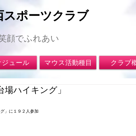
西スポーツクラブ
笑顔でふれあい
ケジュール
マウス活動種目
クラブ
台場ハイキング」
 
ング」に１９２人参加