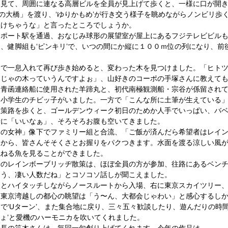
に見て、周囲に連なる高層ビルを全員が見上げて歩くと、一様に口が開
夢の大橋」を渡り、‘ゆりかもめ’が行き交う様子を眺めながらノンビリ歩
けちゃうな」と言ったところでしょうか。 
レポート駅を通過、おなじみ球形の展望室が屋上にあるフジテレビビル
、健脚組も‘ピンキリ’で、いつの間にか縦に１００ｍ位の列になり、前
 
ドで一息入れて再び歩き始めると、変わった木を見つけました。「ヒト
じゃの木っていうんですよぉ」、山好きのコーポの手塚さんに教えても
、青函連絡船に使用された羊蹄丸と、初代南極観測船・宗谷が係留され
小学生のチビッ子がいました。一方で「こんな所に土筆が生えている」
散策路を歩くと、ゴールデンウィーク初日のためか人手でいっぱい、バ
に「いいなぁ」、そろそろお腹も空いてきました。 
由の女神」像下でファミリー組と合流、「ご飯が済んだら希望者はレイ
てから、皆さんそそくさとお握りをパクつきます。水面を渡る涼しい風
ねる魚を見ることができました。 
４０分のレインボーブリッヂ散策は、ほぼ全員の方が参加、往路にあるベン
う、凄い人数だね」とコソコソ話しが聞こえました。 
団とハイタッチしながらノースルートから入場、右に東京スカイツリー
東京湾越しの都心の眺望は「う〜ん、大都会じゃわい」と感心するしか
で‘Uターン’、また集合地に戻り、三々五々歓談したり、遊んだりの時
だょ’と愛機のハーモニカを吹いてくれました。 