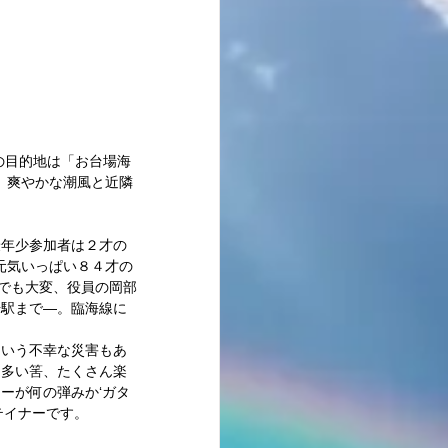
最新記事
、爽やかな潮風と近隣
最年少参加者は２才の
元気いっぱい８４才の
けでも大変、役員の岡部
場駅まで―。臨海線に
という不幸な災害もあ
も多い筈、たくさん楽
ーが何の弾みか‘ガタ
イナーです。 
 