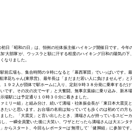
加‘大部隊’が、ウッスラと額に汗する程度のハイキング日和の陽気の下
くなりました。 
張駅前広場も、集合時間の９時になると「幕西軍団」でいっぱいです。
、船津花ちゃん(東県営)、最年長は「まだまだ若い人に負けませんぞ」と
)。１９２人が団体で駅ホームに入り、定刻９時３８分発に乗車するだ
ないです。その次の次で〜す」と大奮闘。無事京葉線に乗り込み、新木
示場駅には予定通り１０時３０分に着きました。 
ファミリー組」と組み分け、続いて溝端・社体振会長が「東日本大震災
いきたいと思います。お台場の名前は知っていても歩くのは初めての方
ました。「大震災」と言い出したとき、溝端さんが持っているスピーカ
出し、一瞬全員驚いた後に大笑い、ワザとだったら溝端さんは大エンタテ
」からスタート、今回もレポーターは‘無理して’「健脚組」に参加です。