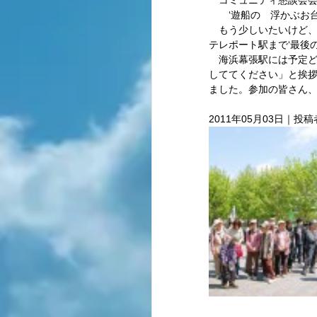
　コミュニティ懇談会会
　　‘遊船の　浮かぶお台
　もう少しいたいけど
テレポート駅まで‘最後の
　海浜幕張駅には予定
しててください」と挨拶
ました。参加の皆さん、
2011年05月03日｜投