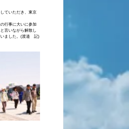
影していただき、東京
振の行事に大いに参加
」と言いながら解散し
いました。(渡邉　記)