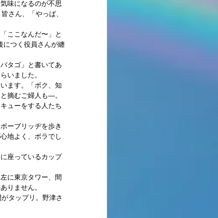
き気味になるのが不思
く皆さん、「やっぱ、
も「ここなんだ〜」と
後につく役員さんが纏
ツバタゴ」と書いてあ
らいました。 
ています。「ボク、知
と摘むご婦人も―。 
ベキューをする人たち
ンボーブリッヂを歩き
が心地よく、ボラでし
チに座っているカップ
、左に東京タワー、間
ありません。 
間がタップリ。野津さ