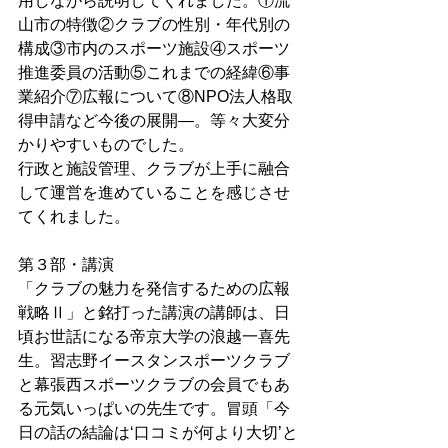
用しながら説明してくれました。①流
山市の特徴②クラブの性別・年代別の
構成③市内のスポーツ施設④スポーツ
推進委員の活動⑤これまでの経緯⑥事
業紹介⑦広報について⑧NPO法人格取
得申請など今後の展開―。等々大変分
かりやすいものでした。 
行政と施設管理、クラブが上手に融合
して運営を進めていることを感じさせ
てくれました。 
第３部・講演 
「クラブの魅力を発信するための広報
戦略Ⅱ」と銘打った講演の講師は、日
頃お世話になる帝京大学の浪越一喜先
生。習志野イースタンスポーツクラブ
と幕張西スポーツクラブの会員でもあ
る元気いっぱいの先生です。冒頭「今
日の話の結論は‘口コミが何より大切’と