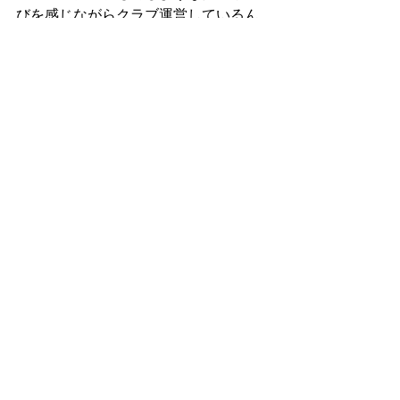
びを感じながらクラブ運営しているん
だ」と言う認識を共有できたことが何
よりの成果であったように感じます。
終了後、互いのメールアドレスを教え
あったり、名刺交換をして「今後もい
ろいろ教えて下さい」「こちらこそ」
の挨拶をする参加の皆さんがたくさん
いました。 
　午後４時半、盛りだくさんの内容だ
った「研修会」は成功の内終了しまし
た。今日得た知識と新しい知人を大切
に‘誇りと希望は高く、目線は低く、人
を大切に’活動していくことの大事さを
教えてくれた「研修会」でした。 
　浪越先生、素晴らしい講演ありがと
うございました。クラブ育成アドバイ
ザーの萩原さん、適切な助言ありがと
うございました。県教委の猪狩、山