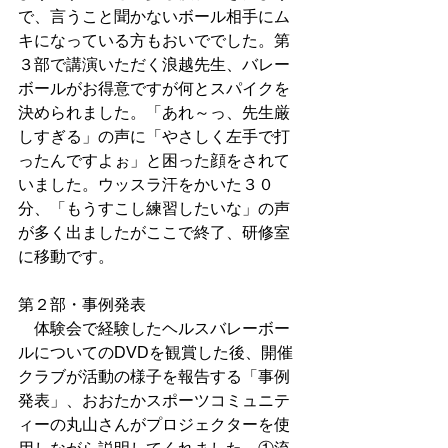
で、言うこと聞かないボール相手にム
キになっている方もおいででした。第
３部で講演いただく浪越先生、バレー
ボールがお得意ですが何とスパイクを
決められました。「あれ～っ、先生厳
しすぎる」の声に「やさしく左手で打
ったんですよぉ」と困った顔をされて
いました。ウッスラ汗をかいた３０
分、「もうすこし練習したいな」の声
が多く出ましたがここで終了、研修室
に移動です。 
第２部・事例発表 
　体験会で経験したヘルスバレーボー
ルについてのDVDを観賞した後、開催
クラブが活動の様子を報告する「事例
発表」、おおたかスポーツコミュニテ
ィーの丸山さんがプロジェクターを使