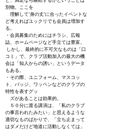
と、満足なら継続するかということは
別物。ここを 
　理解して‘身の丈’に合ったイベントな
ど考えればユックリでも会員は増加す
る。 
・会員募集のためにはチラシ、広報
誌、ホームページなど手立ては豊富。 
 しかし、最終的に不可欠なものは「口
コミ」で、クラブ活動加入の最大の機
会は「知人からの誘い」というデータ
もある。 
・その際、ユニフォーム、マスコッ
ト、バッジ、ワッペンなどのクラブの
特性を表すグッ 
　ズがあることは効果的。 
　５０分に渡る講演は、「私のクラブ
の事言われたみたい」と思えるような
適切なものばかりで、「立ち止まって
はダメだけど地道に活動しなくては」