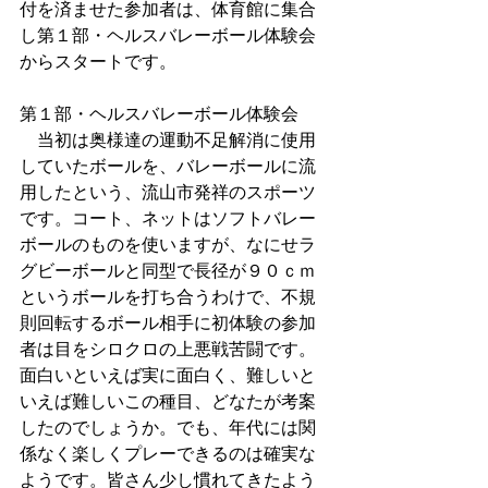
付を済ませた参加者は、体育館に集合
し第１部・ヘルスバレーボール体験会
からスタートです。 
第１部・ヘルスバレーボール体験会 
　当初は奥様達の運動不足解消に使用
していたボールを、バレーボールに流
用したという、流山市発祥のスポーツ
です。コート、ネットはソフトバレー
ボールのものを使いますが、なにせラ
グビーボールと同型で長径が９０ｃｍ
というボールを打ち合うわけで、不規
則回転するボール相手に初体験の参加
者は目をシロクロの上悪戦苦闘です。
面白いといえば実に面白く、難しいと
いえば難しいこの種目、どなたが考案
したのでしょうか。でも、年代には関
係なく楽しくプレーできるのは確実な
ようです。皆さん少し慣れてきたよう