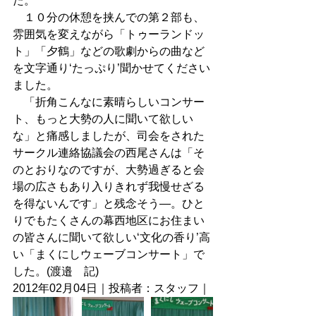
た。 
　１０分の休憩を挟んでの第２部も、
雰囲気を変えながら「トゥーランドッ
ト」「夕鶴」などの歌劇からの曲など
を文字通り‘たっぷり’聞かせてください
ました。 
　「折角こんなに素晴らしいコンサー
ト、もっと大勢の人に聞いて欲しい
な」と痛感しましたが、司会をされた
サークル連絡協議会の西尾さんは「そ
のとおりなのですが、大勢過ぎると会
場の広さもあり入りきれず我慢せざる
を得ないんです」と残念そう―。ひと
りでもたくさんの幕西地区にお住まい
の皆さんに聞いて欲しい‘文化の香り’高
い「まくにしウェーブコンサート」で
した。(渡邉　記) 
2012年02月04日｜投稿者：スタッフ｜ 