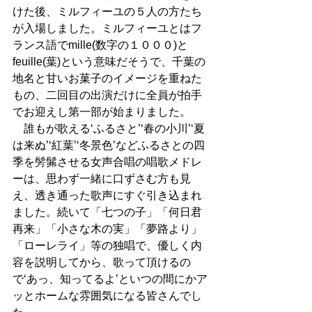
けた後、ミルフィーユの５人の方たち
が入場しました。ミルフィーユとはフ
ランス語でmille(数字の１０００)と
feuille(葉)という意味だそうで、千葉の
地名と甘いお菓子のイメージを重ねた
もの、二回目の出演だけに全員が拍手
でお迎えし第一部が始まりました。 
　誰もが歌える‘ふるさと’‘春の小川’‘夏
は来ぬ’‘紅葉’‘冬景色’などふるさとの四
季を髣髴させる女声合唱の唱歌メドレ
ーは、思わず一緒に口ずさむ方も見
え、透き通った歌声にすぐ引き込まれ
ました。続いて「七つの子」「何日君
再来」「小さな木の実」「夢路より」
「ローレライ」等の独唱で、優しく内
容を説明してから、歌って頂けるの
で‘あっ、知ってるよ’といつの間にかア
ッとホームな雰囲気になる皆さんでし