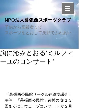
NPO法人幕張西スポーツクラブ
子供から高齢者まで
スポーツをとおして笑顔でふれあい
胸に沁みとおる‘ミルフィ
ーユのコンサート’
 「幕張西公民館サークル連絡協議会」
主催、「幕張西公民館」後援の‘第１３
回まくにしウェーブコンサート’が２月