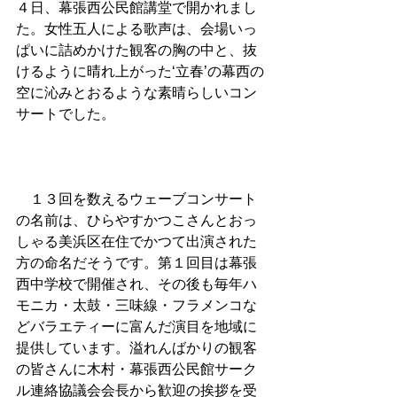
４日、幕張西公民館講堂で開かれまし
た。女性五人による歌声は、会場いっ
ぱいに詰めかけた観客の胸の中と、抜
けるように晴れ上がった‘立春’の幕西の
空に沁みとおるような素晴らしいコン
サートでした。 
　１３回を数えるウェーブコンサート
の名前は、ひらやすかつこさんとおっ
しゃる美浜区在住でかつて出演された
方の命名だそうです。第１回目は幕張
西中学校で開催され、その後も毎年ハ
モニカ・太鼓・三味線・フラメンコな
どバラエティーに富んだ演目を地域に
提供しています。溢れんばかりの観客
の皆さんに木村・幕張西公民館サーク
ル連絡協議会会長から歓迎の挨拶を受