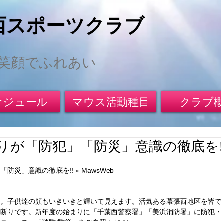
西スポーツクラブ
笑顔でふれあい
ケジュール
マウス活動種目
クラブ
りが「防犯」「防災」意識の徹底を!
災」意識の徹底を!! « MawsWeb 
た。子供達の顔もいきいきと輝いて見えます。活気ある幕張西地区を皆
断りです。新年度の始まりに「千葉西警察署」「美浜消防署」に防犯・防