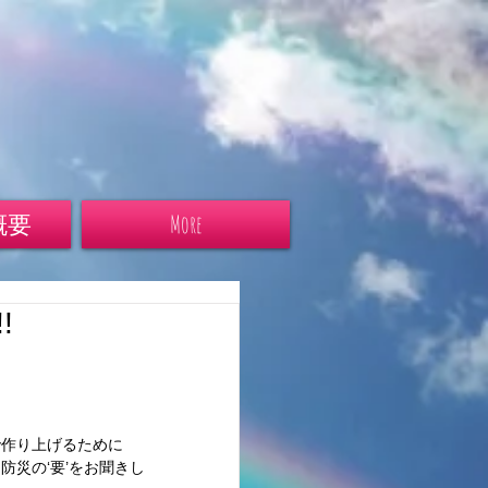
概要
More
!
で作り上げるために
災の‘要’をお聞きし