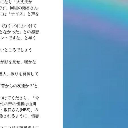
気になり「大丈夫か
です。同組の瀬谷さん
トには「ナイス」と声を
杭(くい)にぶつけて
ことなかった」との感想
イントですな」と早く
しいところでしょう
様が顔を見せ、暖かな
の達人」振りを発揮して
昔からの友達か？’と
けつけてくださり、「今
男性の部の優勝は山川
・坂口さん(NBS)、３
象徴されるように、習志
ニコニコ顔の該当選手に