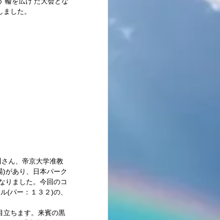
‘輪を広げ’た大会とな
しました。 
最新記事
場)があり、日本パーク
となりました。今回のコ
ル(パー：１３２)の、
目立ちます。来賓の黒