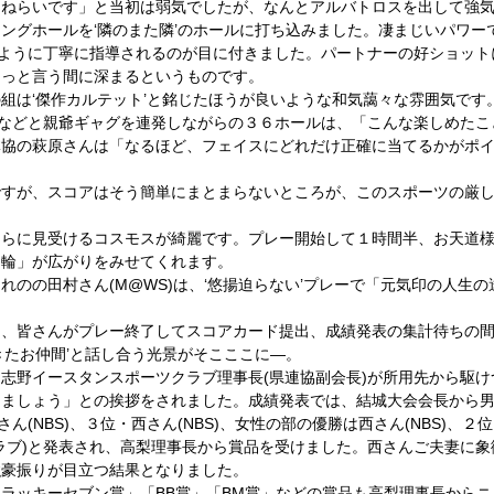
０ねらいです」と当初は弱気でしたが、なんとアルバトロスを出して強
ングホールを‘隣のまた隣’のホールに打ち込みました。凄まじいパワー
めるように丁寧に指導されるのが目に付きました。パートナーの好ショッ
っと言う間に深まるというものです。 
組は‘傑作カルテット’と銘じたほうが良いような和気藹々な雰囲気です。
」などと親爺ギャグを連発しながらの３６ホールは、「こんな楽しめた
体協の萩原さんは「なるほど、フェイスにどれだけ正確に当てるかがポ
ですが、スコアはそう簡単にまとまらないところが、このスポーツの厳
ちらに見受けるコスモスが綺麗です。プレー開始して１時間半、お天道
輪」が広がりをみせてくれます。 
れのの田村さん(M@WS)は、‘悠揚迫らない’プレーで「元気印の人生
、皆さんがプレー終了してスコアカード提出、成績発表の集計待ちの間‘
きたお仲間’と話し合う光景がそこここに―。 
志野イースタンスポーツクラブ理事長(県連協副会長)が所用先から駆
めましょう」との挨拶をされました。成績発表では、結城大会会長から
さん(NBS)、３位・西さん(NBS)、女性の部の優勝は西さん(NBS)、２位
ラブ)と発表され、高梨理事長から賞品を受けました。西さんご夫妻に
豪振りが目立つ結果となりました。 
ラッキーセブン賞」「BB賞」「BM賞」などの賞品も高梨理事長から