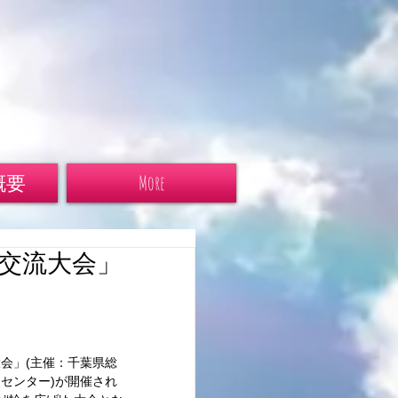
概要
More
フ交流大会」
会」(主催：千葉県総
センター)が開催され