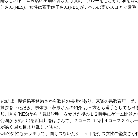
陽ざしの下、４６名の出場の皆さんは真剣にプレーをしながら‘和を深め’
さん(NES)、女性は西千鶴子さん(NBS)がレベルの高いスコアで優勝
挨拶をいただき、県体協・萩原さんの紹介(お三方とも選手としても出
加川さん(NES)から「競技説明」を受けた後の１２時半にゲーム開始
公園から流れ出る浜田川をはさんで、２コースづつ計４コース３６ホー
が狭く‘見た目より難しい’もの。 
OBの男性もチラホラで、固くつないだショットを打つ女性の堅実さが