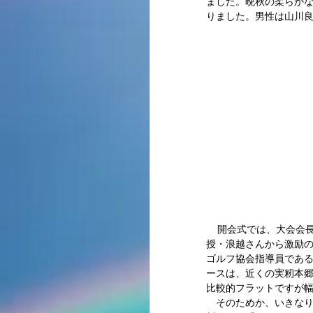
ました。晩秋の柔らかな
りました。男性は山川良則
    開会式では、大会会長の結城・県連協事務局長から歓迎の挨拶があり、来賓の県教育庁・黒川さん、帝京大学准教
授・浪越さんから激励の
ゴルフ協会指導員である
ースは、近くの実籾本郷
比較的フラットですが幅
　そのためか、いきなり