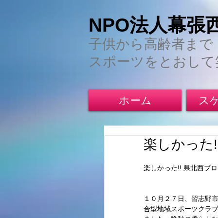
NPO法人幕張
子供から高齢者まで
スポーツをとおして
ホーム
ス
楽しかった
楽しかった!! 県北西ブロ
１０月２７日、習志野市
合型地域スポーツクラブ