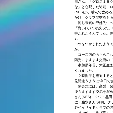
川さん、「グロス１５
な」と心配した途端、ロ
(NES)が、噛んで含
かけ、クラブ間交流もあ
　同じ来賓の浪越先生の
「悔い(くい)が残った
持たれた４人でした。
も 
コツをつかまれたよう
か。 
　コース内のあちらこ
陽光にますます交流の「
　参加最年長、大正生ま
くれました。 
　２時間半を経過すると
見間違うように‘今日で
　閉会式には、高梨・習
後もますます交流を深
さん(NES)、２位・黒田
位・脇水さん(見明川ク
野ベイサイドクラブの強
　その他、「跳び賞」「