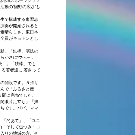
型地域スポーツクラブ
動の‘裾野の広さ’も
年生で構成する東習志
、演奏が開始されると
の素晴らしさ、東日本
、全員がキョトンとし
運動」「鉄棒」演技の
かさに‘ウへ～’、
続―。「鉄棒」でも、
る若者達に‘若さって
」の開設です。５張り
並んで「ふるさと産
う間に完売でした。 
「閉眼片足立ち」「握
待ちです。パパ、ママ
、「的あて」、「ユニ
す)、そして缶つみ・コ
び入りの地域の方、そ