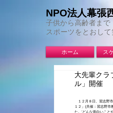
NPO法人幕張
子供から高齢者まで
スポーツをとおして
ホーム
ス
大先輩クラ
ル」開催
　１２月８日、習志野市
１２」(共催：習志野市
た。‘どんな面白いこと