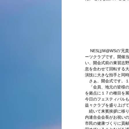
 　NESはM@WSの‘兄貴分’、発足前の準備段階、NPO法人格取得時と何かと指導いただいている総合型の大先輩スポ
ーツクラブです。開催
い、開会式前の東習志
息を合わせて回転する大
演技に大きな拍手と同時
　さぁ、開会式です。１
　「会員、地元の皆様の
を拠点に１７の種目を
今日のフェスティバル
益々クラブを盛り上げて
　続いて来賓挨拶に移
内連合会会長がお祝いの
市民の健康づくりに貢