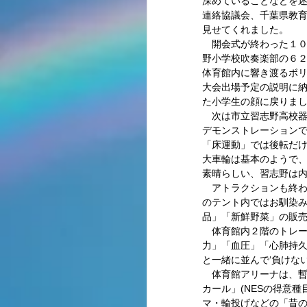
深めていることなどを述
連絡協議会、千葉県教育
見せてくれました。 
　開会式が終わった１
野小学校吹奏楽部の６
体育館内に響き渡るボ
大会出場予定の説明に
た小学生の顔に戻りまし
　次は市立習志野高校
デモンストレーションで
「床運動」では後転だけ
大車輪は基本のようで、
素晴らしい、習志野は内
　アトラクションも終
のテント内ではお馴染
品」「新鮮野菜」の販売
　体育館内２階のトレ
力」「血圧」「心肺持
と一緒に並んで‘負けな
　体育館アリーナは、暫
カール」(NESの得意
マ・輪投げなどの「昔