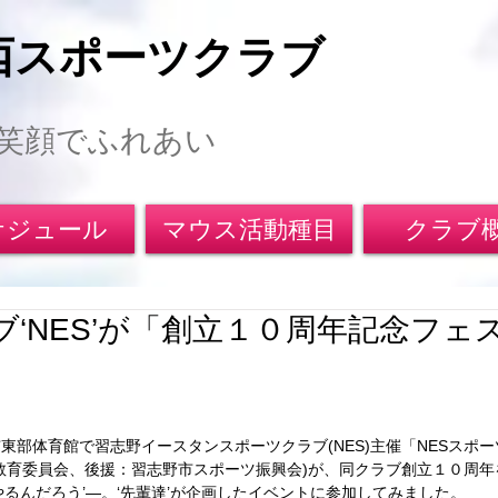
西スポーツクラブ
笑顔でふれあい
ケジュール
マウス活動種目
クラブ
ブ‘NES’が「創立１０周年記念フェ
東部体育館で習志野イースタンスポーツクラブ(NES)主催「NESスポ
教育委員会、後援：習志野市スポーツ振興会)が、同クラブ創立１０周
やるんだろう’―。‘先輩達’が企画したイベントに参加してみました。 