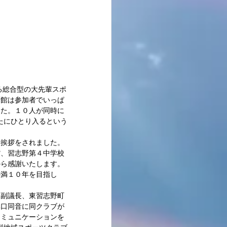
最新記事
育館は参加者でいっぱ
した。１０人が同時に
たにひとり入るという
挨拶をされました。 
館、習志野第４中学校
から感謝いたします。
の満１０年を目指し
会副議長、東習志野町
異口同音に同クラブが
コミュニケーションを