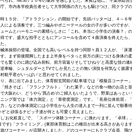
べられ、NESの‘１０年の重み’を感じました。来賓は他に、千葉県総合
庁、市内各学校責任者そして大学関係の方たちも駆けつけ、同クラブの活
０時１５分、「アトラクション」の開始です。先頭バッターは、４～６
２人による演奏です。三つ編みやポニーテールの女の子が多いのですが
リュームとハーモニーの素晴らしさに「これ、本当に小学生の演奏？」
納得です。盛大な拍手とともにアンコールを含めて４曲演奏を終えたら
た。 
器械体操部の登場。全国でも高いレベルを持つ同部々員１２人が、「床
す。まず前後開脚したまま上半身をペタっと前方の床につける身体の柔ら
でも驚くのに跳び込み前転、前方宙返りそして‘ひねり’と高度な技の連
逆車輪、シュタルダーとTVでしか見たことの無い演技を何気なく披露す
村航平君がいっぱい’と思わせてくれました。 
わり、表に出てみました。体育館玄関前の駐車場では「模擬店コーナー
み「焼きそば」「フランクフルト」「わた菓子」などの食べ物のお店と
で大賑わい、どうやら‘買占め’のご婦人もいたようで、野菜はあっとい
ーニング室では「体力測定」と「骨密度測定」です。「長座位体前屈」
久力」などの身体測定には小学生から人生の達人まで一列に並んで順番
いぞ’と頑張るチビッ子達が何とも可愛く見えました。 
し‘お化粧直し’で、「スポーツ体験コーナー」に換わります。「卓球」
種目です)「クライミング」(東部体育館はこの種目が出来る高さがありま
の遊びコーナー」が店開きしました。どのコーナーにもクラブ会員、飛