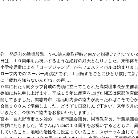
当日は、１０周年をお祝いするような絶好の好天となりました。東部体
野小学校児童による「ロープジャンプ」からフェスティバルは始まりま
ローブ内での‘スーパー縄跳び’です。１回転するごとにひとり抜けて新
に「疲れを知らないんだね」の声…。 
０年にわたり同クラブ育成の先頭に立ってこられた高梨理事長が主催者
参加にお礼申し上げます。平成１５年に産声を上げたNESは東部体育
展開してきました。習志野市、地元町内会の協力があったればこそで心
も会員１００人で準備しました。どうぞ１日楽しんで下さい。来年５月
いきたく、今後のご協力をお願いいたします」。 
り宮本・習志野市市長を始め、同市市議会議長、同市教育長、千葉県議
挨拶にたちました。皆さんはNESの１０周年をお祝いするとともに、
献していること、地域の活性化に役立っていること、スポーツを通じて