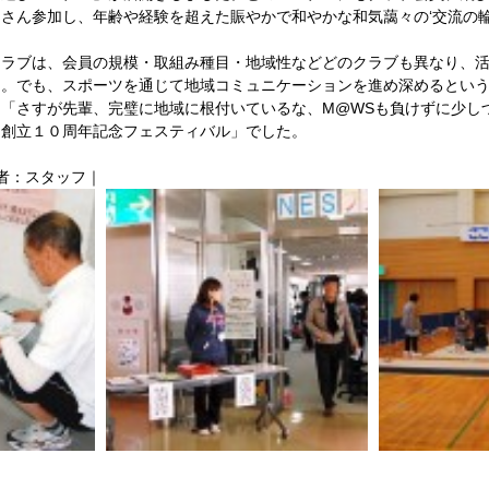
さん参加し、年齢や経験を超えた賑やかで和やかな和気藹々の‘交流の輪
クラブは、会員の規模・取組み種目・地域性などどのクラブも異なり、
ん。でも、スポーツを通じて地域コミュニケーションを進め深めるとい
「さすが先輩、完璧に地域に根付いているな、M@WSも負けずに少し
「創立１０周年記念フェスティバル」でした。　 
稿者：スタッフ｜ 