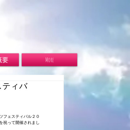
概要
More
スティバ
ーツフェスティバル２０
年を祝って開催されまし