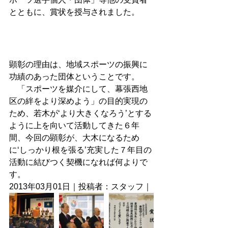
とともに、賞状を授与されました。 
顕彰の理由は、地域スポーツの振興に
功績のあった団体ということです。 
　「スポーツを媒介にして、幕張西地
区の絆をより深めよう」の目的実現の
ため、若木が‘より大きくなろう’とする
ように上を向いて活動してきた６年
間、今回の顕彰が、大木になるため
に‘しっかり根を張る’充実した７年目の
活動に結びつく契機になれば何よりで
す。 
2013年03月01日｜投稿者：スタッフ｜ 