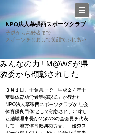
NPO法人幕張西スポーツクラブ
子供から高齢者まで
スポーツをとおして笑顔でふれあい
みんなの力 ! M@WSが県
教委から顕彰されした
３月１日、千葉県庁で「平成２４年千
葉県体育功労者等顕彰式」が行われ、
NPO法人幕張西スポーツクラブが‘社会
体育優良団体’として顕彰され、出席し
た結城理事長がM@WSの全会員を代表
して「地方体育振興功労者」「優秀ス
ポーツ選手個人・団体」等他の受賞者