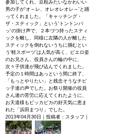
参加してくれ、豆粒みたいなかわいい
男の子が‘オ～レ、オレオレオレ～’と踊
ってくれました。「キャッチング・
ザ・スティック」という‘トントンパ
ッ’の掛け声で、２本づつ持ったスティ
ックを離し、同様に左隣の人が離した
スティックを倒れないうちに掴むとい
う‘軽スポーツ’は人気が高く、ピエロ姿
のお兄さん、役員さんの輪の中に、
次々子供達が飛び込んでくれました。
予定の１時間はあっという間に終了、
「もっとやりたい」と残念そうなチビ
ッ子達の声でした。お祭り開催の役員
さん達の苦労に応えてくれたように、
お天道様もピッカピカの好天気に恵ま
れた「浜田まつり」でした。　 
2013年04月30日｜投稿者：スタッフ｜ 