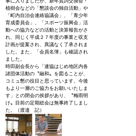
事に入りましたが、新年賀詞交換会・
植樹会などの「懇談会の独自活動」や
「町内自治会連絡協議会」、「青少年
育成委員会」、「スポーツ振興会」活
動への協力などの活動と決算報告がさ
れ、同じく平成２７年度の事業と収支
計画が提案され、異議なく了承されま
した。また、「会員名簿」も確認され
ました。 
時田副会長から「連協はじめ地区内各
諸団体活動の〝融和〟を図ることが、
コミュ懇の役目と思っています。今後
もより一層のご協力をお願いいたしま
す」との閉会の挨拶があり、〝梅雨明
け〟目前の定期総会は無事終了しまし
た。（渡邉　記） 