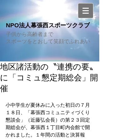
NPO法人幕張西スポーツクラブ
子供から高齢者まで
スポーツをとおして笑顔でふれあい
地区諸活動の〝連携の要〟
に「コミュ懇定期総会」開
催
小中学生が夏休みに入った初日の７月
１８日、「幕張西コミュニティづくり
懇談会」（近藤弘会長）の第２３回定
期総会が、幕張西１丁目町内会館で開
かれました。１年間の活動と決算報