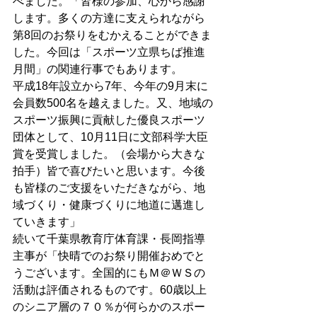
べました。「皆様の参加、心から感謝
します。多くの方達に支えられながら
第8回のお祭りをむかえることができま
した。今回は「スポーツ立県ちば推進
月間」の関連行事でもあります。 
平成18年設立から7年、今年の9月末に
会員数500名を越えました。又、地域の
スポーツ振興に貢献した優良スポーツ
団体として、10月11日に文部科学大臣
賞を受賞しました。（会場から大きな
拍手）皆で喜びたいと思います。今後
も皆様のご支援をいただきながら、地
域づくり・健康づくりに地道に邁進し
ていきます」 
続いて千葉県教育庁体育課・長岡指導
主事が「快晴でのお祭り開催おめでと
うございます。全国的にもＭ＠ＷＳの
活動は評価されるものです。60歳以上
のシニア層の７０％が何らかのスポー