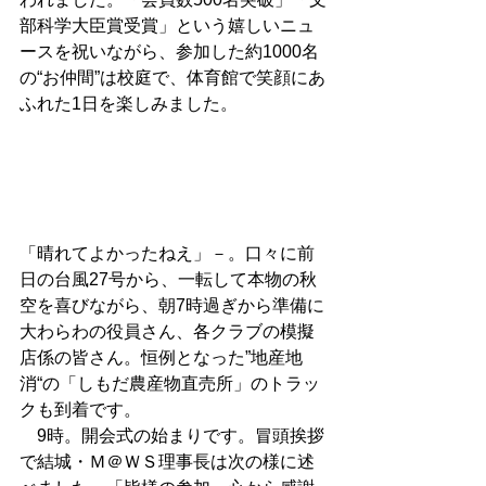
部科学大臣賞受賞」という嬉しいニュ
ースを祝いながら、参加した約1000名
の“お仲間”は校庭で、体育館で笑顔にあ
ふれた1日を楽しみました。 
「晴れてよかったねえ」－。口々に前
日の台風27号から、一転して本物の秋
空を喜びながら、朝7時過ぎから準備に
大わらわの役員さん、各クラブの模擬
店係の皆さん。恒例となった”地産地
消“の「しもだ農産物直売所」のトラッ
クも到着です。 
　9時。開会式の始まりです。冒頭挨拶
で結城・Ｍ＠ＷＳ理事長は次の様に述