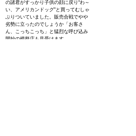
の諸君がすっかり子供の顔に戻り“わ～
い、アメリカンドッグ”と買ってむしゃ
ぶりついていました。販売合戦でやや
劣勢に立ったのでしょうか「お客さ
ん、こっちこっち」と猛烈な呼び込み
開始の模擬店も見受けます。 
体育館ではＭ＠ＷＳが近く始める新種
目「ユニカール」のデモンストレーシ
ョンが始まりました。重いストーンを
カーペット上で走らせる「カーリング
の陸上版」のこの種目、「入れて、や
らせて」と大人気で希望者続々。その
挙句「全然走ってくれないわ」とスト
ーンに八つ当たりのご夫人もいまし
た。 
最後は昨年に続くフラダンス（フラオ
ロケラニとフラオロプナ）には可愛い
としか言い様のないお嬢ちゃん達とお
母さん達の登場、見物の皆さんを誘っ