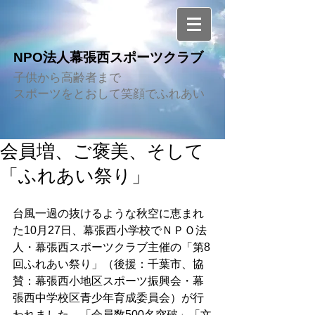
NPO法人幕張西スポーツクラブ
子供から高齢者まで
スポーツをとおして笑顔でふれあい
会員増、ご褒美、そして
「ふれあい祭り」
台風一過の抜けるような秋空に恵まれ
た10月27日、幕張西小学校でＮＰＯ法
人・幕張西スポーツクラブ主催の「第8
回ふれあい祭り」（後援：千葉市、協
賛：幕張西小地区スポーツ振興会・幕
張西中学校区青少年育成委員会）が行
われました。「会員数500名突破」「文