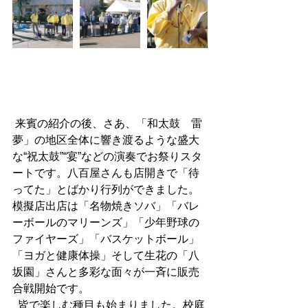
 来賓の紹介の後、さあ、「和太鼓　雷
夢」の地区全体に響き渡るような盛大
な“祝太鼓”“宴”などの演奏でお祭りスタ
ートです。八百屋さんも店開きで「待
ってた」とばかり行列ができました。
模擬店出店は「名物焼きソバ」「バレ
ーボールのマリーンズ」「少年野球の
ファイヤーズ」「バスケットボール」
「ヨガと健康体操」そして生花の「八
坂園」さんと多彩な面々が一斉に販売
合戦開始です。 
  皆で楽しむ種目も始まりました。校庭