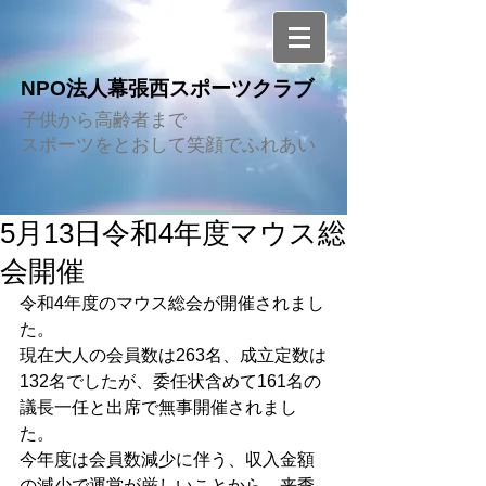
NPO法人幕張西スポーツクラブ
子供から高齢者まで
スポーツをとおして笑顔でふれあい
5月13日令和4年度マウス総
会開催
令和4年度のマウス総会が開催されまし
た。
現在大人の会員数は263名、成立定数は
132名でしたが、委任状含めて161名の
議長一任と出席で無事開催されまし
た。
今年度は会員数減少に伴う、収入金額
の減少で運営が厳しいことから、来季