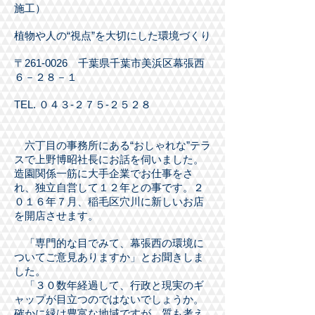
施工）
植物や人の“視点”を大切にした環境づくり
〒261-0026 千葉県千葉市美浜区幕張西
６－２８－１
TEL. ０４３-２７５-２５２８
六丁目の事務所にある“おしゃれな”テラ
スで上野博昭社長にお話を伺いました。
造園関係一筋に大手企業でお仕事をさ
れ、独立自営して１２年との事です。２
０１６年７月、稲毛区穴川に新しいお店
を開店させます。
「専門的な目でみて、幕張西の環境に
ついてご意見ありますか」とお聞きしま
した。
「３０数年経過して、行政と現実のギ
ャップが目立つのではないでしょうか。
確かに緑は豊富な地域ですが、質も考え