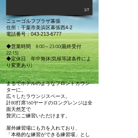
1/7
ニューゴルフプラザ幕張
住所：千葉市美浜区幕張西4-2
電話番号：043-213-6777
◆営業時間 8:00～23:00(最終受付
22:15)
◆定休日 年中無休(気候等諸条件によ
り変更あり)
まるでホテルのようなフロントカウン
ターに、
広々したラウンジスペース。
計80打席160ヤードのロングレンジは全
面天然芝で
贅沢にご練習いただけます。
屋外練習場にも力を入れており、
「本格的な練習ができる練習場」とし