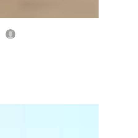
kaimakupeople
2008年6月7日
親子でスポーツ
新しいお友達もたくさん集まって お父さん､
お母さん、お友達といっぱい汗をかきました
社会体育振興会・青少年育成委員会共催 ６
月７日、社体振・育成委員会共催の「親子で
スポーツ」が、幕張西小学校体育館で約100
名が参加して開かれました。今回は、「マク
ハリタマゴ」など新しく幕...