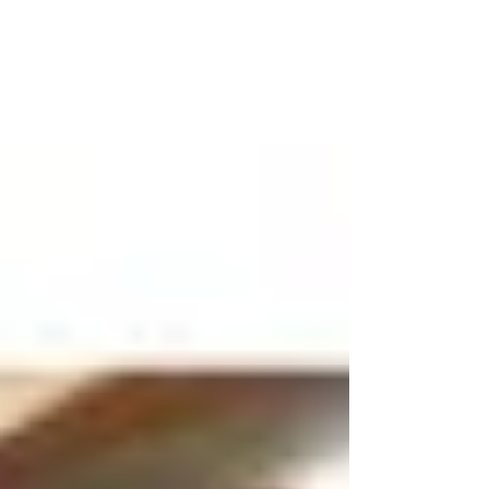
ッチ
Ｍ＠ＷＳのテニスは今回も強かった！ 阿部
さん(テニススタッフ)、決勝トーナメントで
準優勝 習志野市総合型地域スポーツクラブ
連絡協議会主催「第３回硬式テニス指導者育
成研修会兼交流ダブルスマッチ」は、６月７
日同市・袖ヶ浦テニスコートで選手32名が
参加して開催されました。Ｍ＠Ｗ...