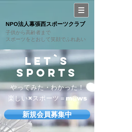
NPO法人幕張西スポーツクラブ
子供から高齢者まで
スポーツをとおして笑顔でふれあい
LET`s
SPORTS
やってみた・わかった！
​楽しい×スポーツ＝m@ws
新規会員募集中